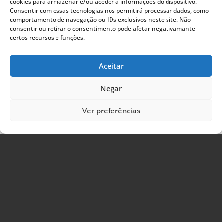
cookies para armazenar e/ou aceder a informações do dispositivo.
Categorias
Consentir com essas tecnologias nos permitirá processar dados, como
comportamento de navegação ou IDs exclusivos neste site. Não
Boletim de notícias
consentir ou retirar o consentimento pode afetar negativamante
certos recursos e funções.
Cadernos
Diretórios
Aceitar
Encontros
Livros de Atas
Negar
Media
Ver preferências
Membros associados
Membros honorários
Notícias
Obras Apoiadas
Obras Comemorativas
Parceiros
Prémio Fernão Mendes
RILP