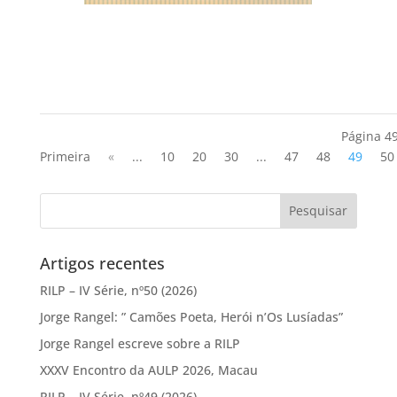
Página 4
Primeira
«
...
10
20
30
...
47
48
49
50
Artigos recentes
RILP – IV Série, nº50 (2026)
Jorge Rangel: ” Camões Poeta, Herói n’Os Lusíadas”
Jorge Rangel escreve sobre a RILP
XXXV Encontro da AULP 2026, Macau
RILP – IV Série, nº49 (2026)