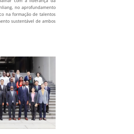
balhar com a liderança da
Yunliang, no aprofundamento
co na formação de talentos
mento sustentável de ambos