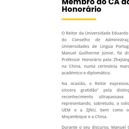
Membro do CA da 
Honorário
O Reitor da Universidade Eduard
do Conselho de Administra
Universidades de Língua Portug
Manuel Guilherme Júnior, foi di
Professor Honorário pela Zhejian
na China, numa cerimónia marc
académico e diplomático.
Na ocasião, o Reitor express
sincera gratidão” pela dist
reconhecimento ultrapassava
representando, sobretudo, a sol
UEM e a ZJNU, bem como os 
Moçambique e a China.
Durante o seu discurso, Manuel 