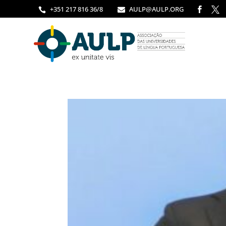
+351 217 816 36/8
AULP@AULP.ORG



