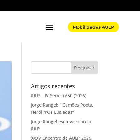
Mobilidades AULP
Artigos recentes
RILP – IV Série, nº50 (2026)
Jorge Rangel: ” Camões Poeta,
Herói n’Os Lusíadas”
Jorge Rangel escreve sobre a
RILP
XXXV Encontro da AULP 2026,