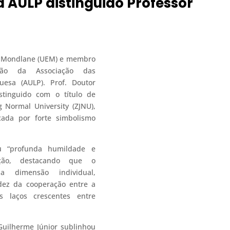
AULP distinguido Professor
o Mondlane (UEM) e membro
ção da Associação das
uesa (AULP). Prof. Doutor
stinguido com o título de
g Normal University (ZJNU),
ada por forte simbolismo
ou “profunda humildade e
inção, destacando que o
 a dimensão individual,
idez da cooperação entre a
laços crescentes entre
Guilherme Júnior sublinhou