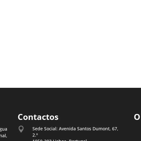
Contactos
O

Sede Social: Avenida Santos Dumont, 67,
gua
2.º
al,