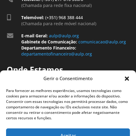
(Chamada para rede fixa nacional)

Telemóvel:
(+351) 968 388 444
(Chamada para rede móvel nacional)

E-mail Geral:
aulp@aulp.org
Gabinete de Comunicação:
comunicacao@aulp.org
Departamento Financeiro:
departamentofinanceiro@aulp.org
Onde Estamos
Gerir o Consentimento
Para fornecer as melhores experiências, usamos tecnologias como
cookies para armazenar e/ou aceder a informações do dispositivo.
Consentir com essas tecnologias nos permitirá processar dados, como
comportamento de navegação ou IDs exclusivos neste site. Não
consentir ou retirar o consentimento pode afetar negativamante
certos recursos e funções.
Aceitar