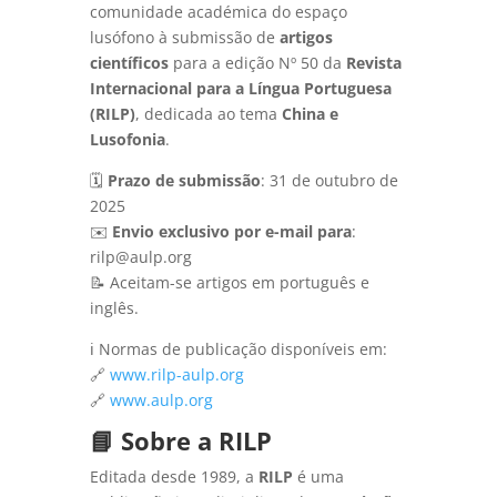
comunidade académica do espaço
lusófono à submissão de
artigos
científicos
para a edição Nº 50 da
Revista
Internacional para a Língua Portuguesa
(RILP)
, dedicada ao tema
China e
Lusofonia
.
🗓️
Prazo de submissão
: 31 de outubro de
2025
✉️
Envio exclusivo por e-mail para
:
rilp@aulp.org
📝 Aceitam-se artigos em português e
inglês.
ℹ️ Normas de publicação disponíveis em:
🔗
www.rilp-aulp.org
🔗
www.aulp.org
📘 Sobre a RILP
Editada desde 1989, a
RILP
é uma