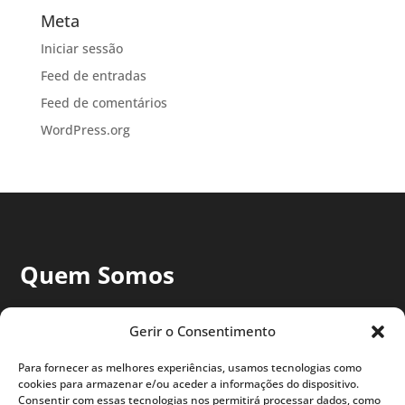
Meta
Iniciar sessão
Feed de entradas
Feed de comentários
WordPress.org
Quem Somos
A Associação das Universidades de Língua Portuguesa
Gerir o Consentimento
(AULP) é uma ONG internacional, criada em 1986, que
promove a cooperação e troca de informação entre
Para fornecer as melhores experiências, usamos tecnologias como
Universidades e Institutos Superiores. Somos mais de 130
cookies para armazenar e/ou aceder a informações do dispositivo.
membros dos oito países de língua oficial portuguesa –
Consentir com essas tecnologias nos permitirá processar dados, como