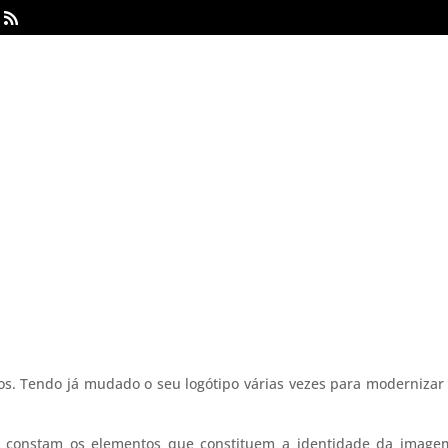

s. Tendo já mudado o seu logótipo várias vezes para modernizar
 constam os elementos que constituem a identidade da imagem