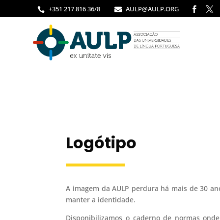
+351 217 816 36/8
AULP@AULP.ORG




Logótipo
A imagem da AULP perdura há mais de 30 ano
manter a identidade.
Disponibilizamos o caderno de normas onde