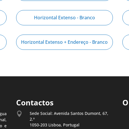
Horizontal Extenso - Branco
Horizontal Extenso + Endereço - Branco
Contactos
O

Sede Social: Avenida Santos Dumont, 67,
gua
2.º
al,
1050-203 Lisboa, Portugal
o e