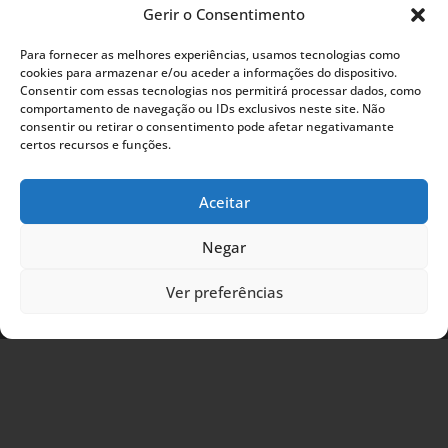
Saiba Mais
Gerir o Consentimento
Contactos
Para fornecer as melhores experiências, usamos tecnologias como
cookies para armazenar e/ou aceder a informações do dispositivo.
Consentir com essas tecnologias nos permitirá processar dados, como
comportamento de navegação ou IDs exclusivos neste site. Não

Sede Social: Avenida Santos Dumont, 67, 2.º
consentir ou retirar o consentimento pode afetar negativamante
1050-203 Lisboa, Portugal
certos recursos e funções.

Telefone:
(+351) 217 816 360/8
(Chamada para rede fixa nacional)
Aceitar

Telemóvel:
(+351) 968 388 444
Negar
(Chamada para rede móvel nacional)
Ver preferências

E-mail Geral:
aulp@aulp.org
Gabinete de Comunicação:
comunicacao@aulp.org
Departamento Financeiro:
departamentofinanceiro@aulp.org
Onde Estamos