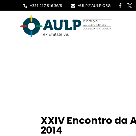
+351 217 816 36/8
AULP@AULP.ORG




XXIV Encontro da 
2014