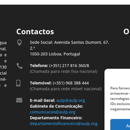
Contactos
O

Sede Social: Avenida Santos Dumont, 67,
gua
2.º
al,
1050-203 Lisboa, Portugal
o e
s e

Telefone:
(+351) 217 816 360/8
130
(Chamada para rede fixa nacional)
ial
iné-

Telemóvel:
(+351) 968 388 444
é e
Para fornec
(Chamada para rede móvel nacional)
armazenar e
tecnologias

E-mail Geral:
aulp@aulp.org
IDs exclusi
Gabinete de Comunicação:
negativaman
comunicacao@aulp.org
Departamento Financeiro:
departamentofinanceiro@aulp.org
A