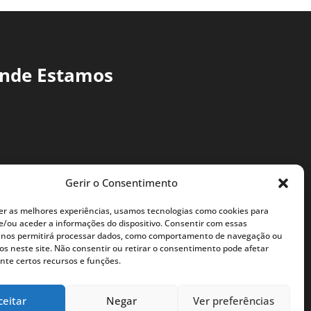
nde Estamos
Gerir o Consentimento
er as melhores experiências, usamos tecnologias como cookies para
/ou aceder a informações do dispositivo. Consentir com essas
 nos permitirá processar dados, como comportamento de navegação ou
vos neste site. Não consentir ou retirar o consentimento pode afetar
te certos recursos e funções.
ceitar
Negar
Ver preferências