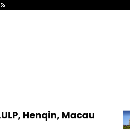

AULP, Henqin, Macau