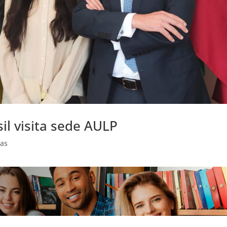
il visita sede AULP
ias