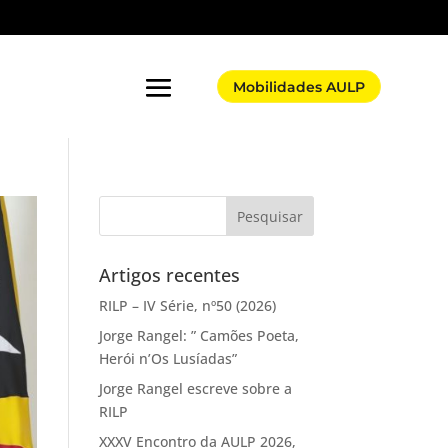
Mobilidades AULP
Artigos recentes
RILP – IV Série, nº50 (2026)
Jorge Rangel: ” Camões Poeta,
Herói n’Os Lusíadas”
Jorge Rangel escreve sobre a
RILP
XXXV Encontro da AULP 2026,