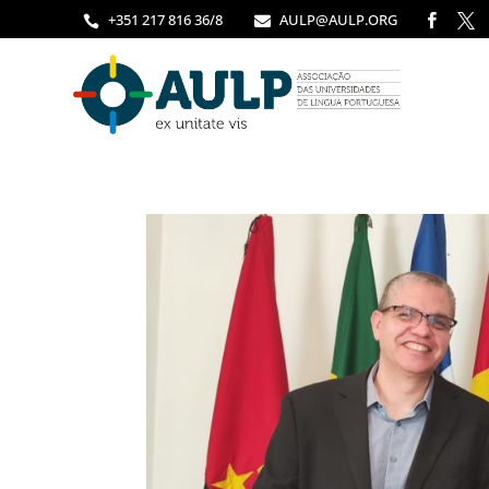
+351 217 816 36/8
AULP@AULP.ORG



