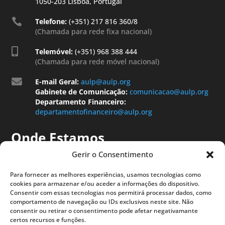
1050-203 Lisboa, Portugal

Telefone:
(+351) 217 816 360/8
(Chamada para rede fixa nacional)

Telemóvel:
(+351) 968 388 444
(Chamada para rede móvel nacional)

E-mail Geral:
aulp@aulp.org
Gabinete de Comunicação:
comunicacao@aulp.org
Departamento Financeiro:
departamentofinanceiro@aulp.org
Onde Estamos
Gerir o Consentimento
Para fornecer as melhores experiências, usamos tecnologias como
cookies para armazenar e/ou aceder a informações do dispositivo.
Consentir com essas tecnologias nos permitirá processar dados, como
comportamento de navegação ou IDs exclusivos neste site. Não
consentir ou retirar o consentimento pode afetar negativamante
certos recursos e funções.