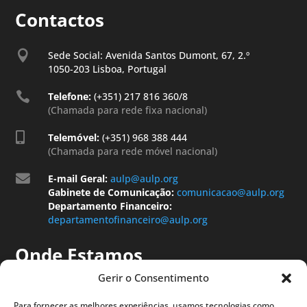
Contactos

Sede Social: Avenida Santos Dumont, 67, 2.º
1050-203 Lisboa, Portugal

Telefone:
(+351) 217 816 360/8
(Chamada para rede fixa nacional)

Telemóvel:
(+351) 968 388 444
(Chamada para rede móvel nacional)

E-mail Geral:
aulp@aulp.org
Gabinete de Comunicação:
comunicacao@aulp.org
Departamento Financeiro:
departamentofinanceiro@aulp.org
Onde Estamos
Gerir o Consentimento
Para fornecer as melhores experiências, usamos tecnologias como