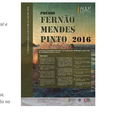
al e
se,
ção na