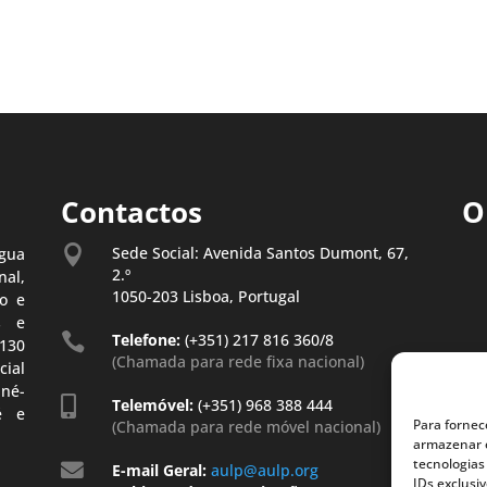
Contactos
O

Sede Social: Avenida Santos Dumont, 67,
gua
2.º
al,
1050-203 Lisboa, Portugal
o e
s e

Telefone:
(+351) 217 816 360/8
130
(Chamada para rede fixa nacional)
ial
iné-

Telemóvel:
(+351) 968 388 444
é e
Para fornec
(Chamada para rede móvel nacional)
armazenar e
tecnologias

E-mail Geral:
aulp@aulp.org
IDs exclusi