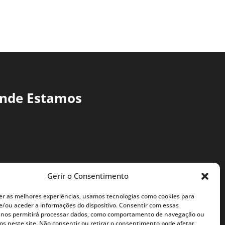
nde Estamos
Gerir o Consentimento
er as melhores experiências, usamos tecnologias como cookies para
/ou aceder a informações do dispositivo. Consentir com essas
 nos permitirá processar dados, como comportamento de navegação ou
vos neste site. Não consentir ou retirar o consentimento pode afetar