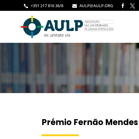
+351 217 816 36/8
AULP@AULP.ORG




Prémio Fernão Mendes 