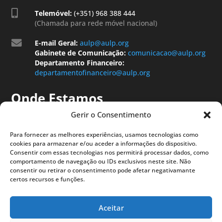

Telemóvel:
(+351) 968 388 444
(Chamada para rede móvel nacional)

E-mail Geral:
aulp@aulp.org
Gabinete de Comunicação:
comunicacao@aulp.org
Departamento Financeiro:
departamentofinanceiro@aulp.org
Onde Estamos
Gerir o Consentimento
Para fornecer as melhores experiências, usamos tecnologias como
cookies para armazenar e/ou aceder a informações do dispositivo.
Consentir com essas tecnologias nos permitirá processar dados, como
comportamento de navegação ou IDs exclusivos neste site. Não
consentir ou retirar o consentimento pode afetar negativamante
certos recursos e funções.
Aceitar