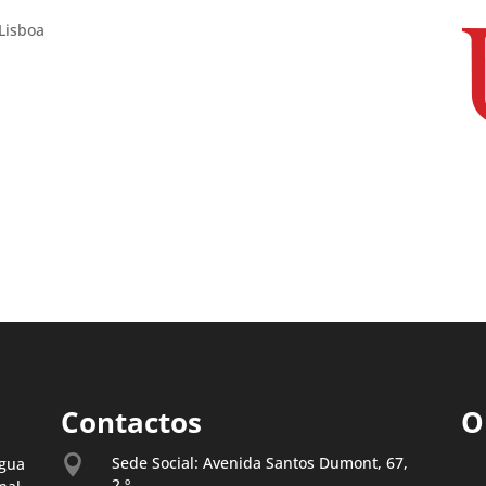
Lisboa
Contactos
O

Sede Social: Avenida Santos Dumont, 67,
gua
2.º