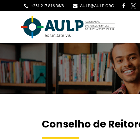
+351 217 816 36/8
AULP@AULP.ORG




Conselho de Reito