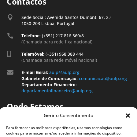
Contactos

Sede Social: Avenida Santos Dumont, 67, 2.º
1050-203 Lisboa, Portugal

Telefone:
(+351) 217 816 360/8
(Chamada para rede fixa nacional)

Telemóvel:
(+351) 968 388 444
(Chamada para rede móvel nacional)

E-mail Geral:
aulp@aulp.org
Gabinete de Comunicação:
comunicacao@aulp.org
Departamento Financeiro:
departamentofinanceiro@aulp.org
Onde Estamos
Gerir o Consentimento
Para fornecer as melhores experiências, usamos tecnologias como
cookies para armazenar e/ou aceder a informações do dispositivo.