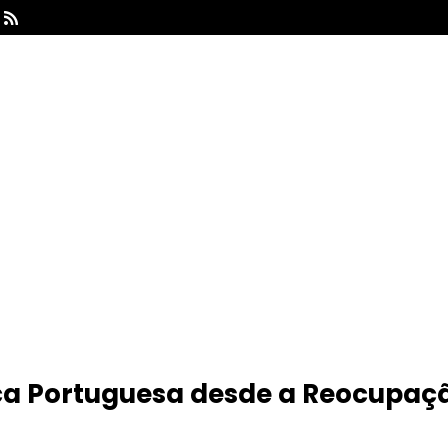

nça Portuguesa desde a Reocupaç