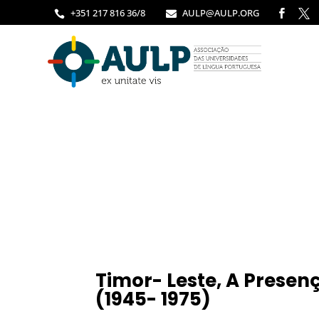
+351 217 816 36/8
AULP@AULP.ORG




Timor- Leste, A Prese
(1945- 1975)