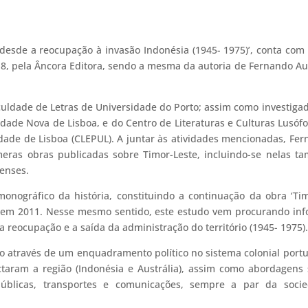
desde a reocupação à invasão Indonésia (1945- 1975)’, conta com
18, pela Âncora Editora, sendo a mesma da autoria de Fernando A
culdade de Letras de Universidade do Porto; assim como investiga
idade Nova de Lisboa, e do Centro de Literaturas e Culturas Lusóf
dade de Lisboa (CLEPUL). A juntar às atividades mencionadas, Fe
eras obras publicadas sobre Timor-Leste, incluindo-se nelas t
renses.
nográfico da história, constituindo a continuação da obra ‘Ti
o em 2011. Nesse mesmo sentido, este estudo vem procurando in
 reocupação e a saída da administração do território (1945- 1975)
 através de um enquadramento político no sistema colonial port
taram a região (Indonésia e Austrália), assim como abordagens
públicas, transportes e comunicações, sempre a par da socie