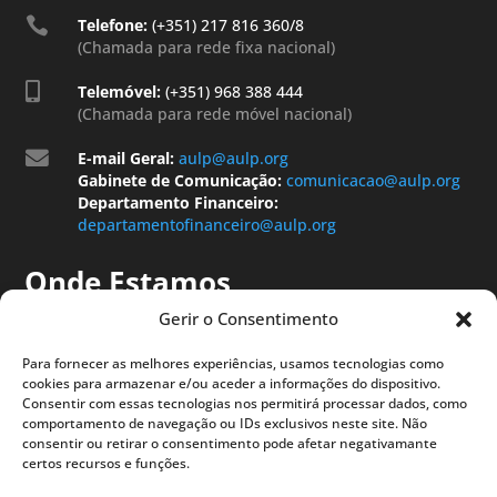

Telefone:
(+351) 217 816 360/8
(Chamada para rede fixa nacional)

Telemóvel:
(+351) 968 388 444
(Chamada para rede móvel nacional)

E-mail Geral:
aulp@aulp.org
Gabinete de Comunicação:
comunicacao@aulp.org
Departamento Financeiro:
departamentofinanceiro@aulp.org
Onde Estamos
Gerir o Consentimento
Para fornecer as melhores experiências, usamos tecnologias como
cookies para armazenar e/ou aceder a informações do dispositivo.
Consentir com essas tecnologias nos permitirá processar dados, como
comportamento de navegação ou IDs exclusivos neste site. Não
consentir ou retirar o consentimento pode afetar negativamante
certos recursos e funções.