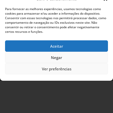
(Chamada para rede móvel nacional)
Para fornecer as melhores experiências, usamos tecnologias como

E-mail Geral:
aulp@aulp.org
cookies para armazenar e/ou aceder a informações do dispositivo.
Gabinete de Comunicação:
comunicacao@aulp.org
Consentir com essas tecnologias nos permitirá processar dados, como
Departamento Financeiro:
comportamento de navegação ou IDs exclusivos neste site. Não
departamentofinanceiro@aulp.org
consentir ou retirar o consentimento pode afetar negativamante
certos recursos e funções.
Onde Estamos
Aceitar
Negar
Ver preferências