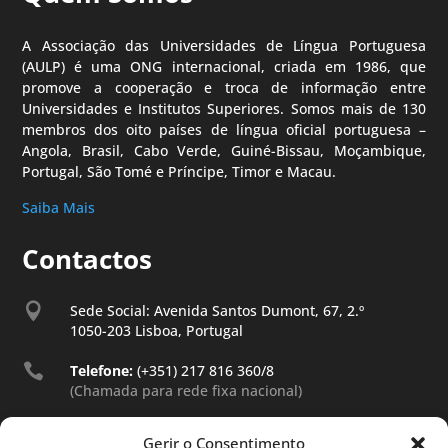
A Associação das Universidades de Língua Portuguesa
(AULP) é uma ONG internacional, criada em 1986, que
promove a cooperação e troca de informação entre
Universidades e Institutos Superiores. Somos mais de 130
membros dos oito países de língua oficial portuguesa –
Angola, Brasil, Cabo Verde, Guiné-Bissau, Moçambique,
Portugal, São Tomé e Príncipe, Timor e Macau.
Saiba Mais
Contactos

Sede Social: Avenida Santos Dumont, 67, 2.º
1050-203 Lisboa, Portugal

Telefone:
(+351) 217 816 360/8
(Chamada para rede fixa nacional)

Telemóvel:
(+351) 968 388 444
Gerir o Consentimento