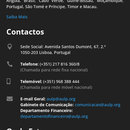
Angola, Brasil, Cabo Verde, Guiné-Bissau, Moçambique,
Portugal, São Tomé e Príncipe, Timor e Macau.
Saiba Mais
Contactos

Sede Social: Avenida Santos Dumont, 67, 2.º
1050-203 Lisboa, Portugal

Telefone:
(+351) 217 816 360/8
(Chamada para rede fixa nacional)

Telemóvel:
(+351) 968 388 444
(Chamada para rede móvel nacional)

E-mail Geral:
aulp@aulp.org
Gabinete de Comunicação:
comunicacao@aulp.org
Departamento Financeiro:
departamentofinanceiro@aulp.org