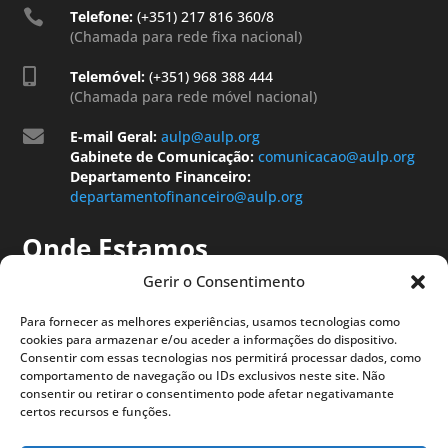

Telefone:
(+351) 217 816 360/8
(Chamada para rede fixa nacional)

Telemóvel:
(+351) 968 388 444
(Chamada para rede móvel nacional)

E-mail Geral:
aulp@aulp.org
Gabinete de Comunicação:
comunicacao@aulp.org
Departamento Financeiro:
departamentofinanceiro@aulp.org
Onde Estamos
Gerir o Consentimento
Para fornecer as melhores experiências, usamos tecnologias como
cookies para armazenar e/ou aceder a informações do dispositivo.
Consentir com essas tecnologias nos permitirá processar dados, como
comportamento de navegação ou IDs exclusivos neste site. Não
consentir ou retirar o consentimento pode afetar negativamante
certos recursos e funções.