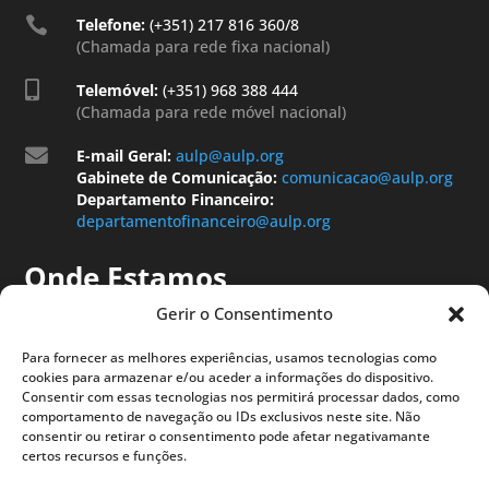

Telefone:
(+351) 217 816 360/8
(Chamada para rede fixa nacional)

Telemóvel:
(+351) 968 388 444
(Chamada para rede móvel nacional)

E-mail Geral:
aulp@aulp.org
Gabinete de Comunicação:
comunicacao@aulp.org
Departamento Financeiro:
departamentofinanceiro@aulp.org
Onde Estamos
Gerir o Consentimento
Para fornecer as melhores experiências, usamos tecnologias como
cookies para armazenar e/ou aceder a informações do dispositivo.
Consentir com essas tecnologias nos permitirá processar dados, como
comportamento de navegação ou IDs exclusivos neste site. Não
consentir ou retirar o consentimento pode afetar negativamante
certos recursos e funções.